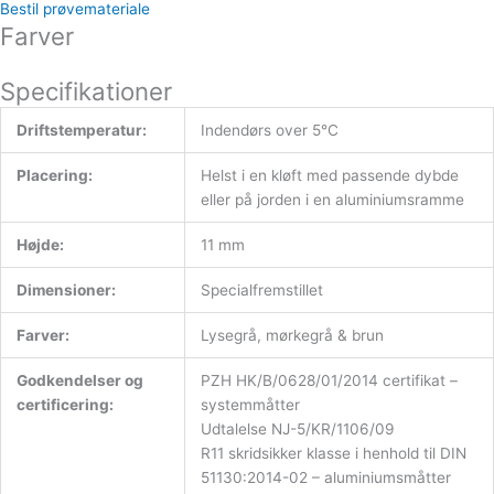
Bestil prøvemateriale
Farver
Specifikationer
Driftstemperatur:
Indendørs over 5°C
Placering:
Helst i en kløft med passende dybde
eller på jorden i en aluminiumsramme
Højde:
11 mm
Dimensioner:
Specialfremstillet
Farver:
Lysegrå, mørkegrå & brun
Godkendelser og
PZH HK/B/0628/01/2014 certifikat –
certificering:
systemmåtter
Udtalelse NJ-5/KR/1106/09
R11 skridsikker klasse i henhold til DIN
51130:2014-02 – aluminiumsmåtter